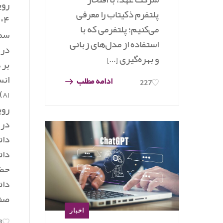
شرکت عهد، با افتخار
روی
پلتفرم ذکیتاب را معرفی
می‌کنیم؛ پلتفرمی که با
سم
استفاده از مدل‌های زبانی
در 
و بهره‌گیری […]
بر
ادامه مطلب
227
I
در 
دان
دان
حضو
دان
صنع
اخبار
3