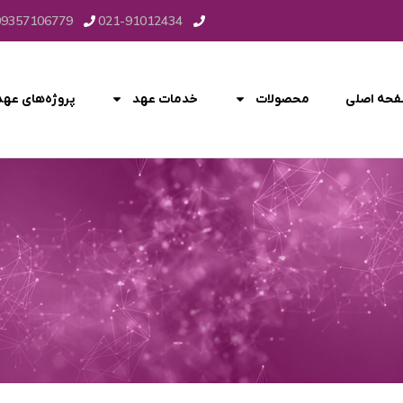
09357106779
021-91012434
حه اصلی
محصولات
خدمات عهد
پروژه‌های عهد