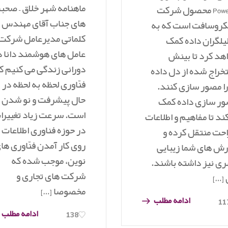
ماهنامه شهر خلاق – صحب
PowerBI محصول شرکت
های جناب آقای مهندس
کروسافت است که به
کلماتی مدیرعامل شرکت
یلگران داده کمک
عامل های هوشمند دانا د
هد کرد تا بینش
دورانی زندگی می کنیم ک
خراج شده از دل داده
فنّاوری لحظه به لحظه در
را مصور سازی کنند.
حال پیشرفت و نو شدن
ر سازی داده کمک
است. سرعت زیاد تغییرا
ند تا مفاهیم و اطلاعات
در حوزه فناوری اطلاعات 
راحت منتقل کرده و
روی کار آمدن فنّاوری ها
رش های شما زیبایی
نوین، موجب شده که
ی نیز داشته باشند.
شرکت های تجاری و
 […]
مخصوصا […]
ادامه مطلب
11
ادامه مطلب
138