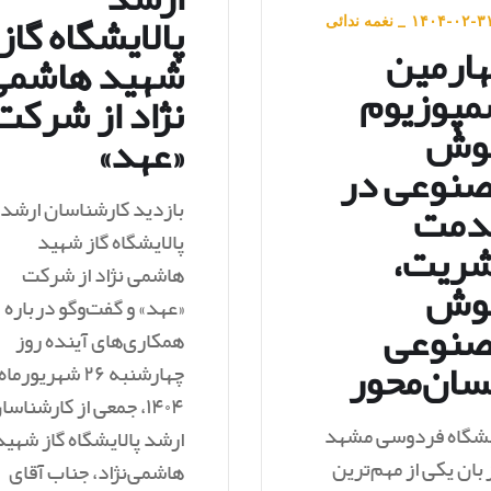
ارشد
پالایشگاه گاز
۱۴۰۴-۰۲-۳
_
نغمه ندائی
ارمین
شهید هاشمی‌
پوزیوم
نژاد از شرکت
وش
«عهد»
نوعی در
بازدید کارشناسان ارشد
دمت
پالایشگاه گاز شهید
ریت،
هاشمی‌ نژاد از شرکت
وش
«عهد» و گفت‌وگو درباره
صنوعی
همکاری‌های آینده روز
سان‌محور
چهارشنبه ۲۶ شهریورماه
۱۴۰۴، جمعی از کارشناسا
شگاه فردوسی مشهد
ارشد پالایشگاه گاز شهید
بان یکی از مهم‌ترین
هاشمی‌نژاد، جناب آقای