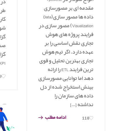
در 
مقدمه ای بر مصورسازی
طری
داده ها مصور سازی(Data
کار
Visualization) مصور سازی در
شود
فرایند پروژه های هوش
گزا
تجاری نقش اساسی را بر
صفح
عهده دارد. اگر تیم هوش
گزا
تجاری بهترین تحلیل و قوی
KPIها را روی سرور [
ترین فرایند ETL را ارائه
9
دهد اما توانایی مصورسازی
بینش استخراج شده از دل
داده های سازمان را
نداشته […]
ادامه مطلب
118