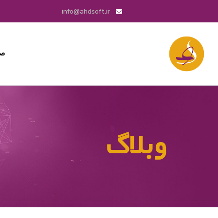
info@ahdsoft.ir
صف
وبلاگ