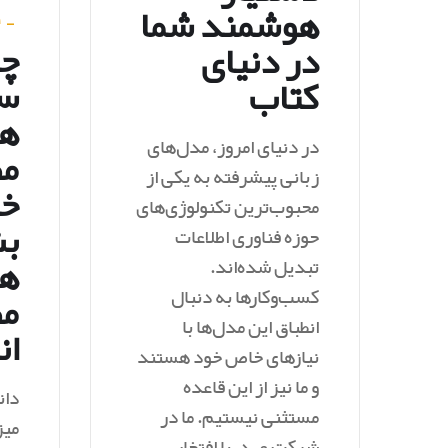
هوشمند شما
۱
_
چه
در دنیای
سم
کتاب
ه
در دنیای امروز، مدل‌های
مص
زبانی پیشرفته به یکی از
خ
محبوب‌ترین تکنولوژی‌های
بش
حوزه فناوری اطلاعات
ه
تبدیل شده‌اند.
کسب‌وکارها به دنبال
م
انطباق این مدل‌ها با
ان
نیازهای خاص خود هستند
و ما نیز از این قاعده
دان
مستثنی نیستیم. ما در
میز