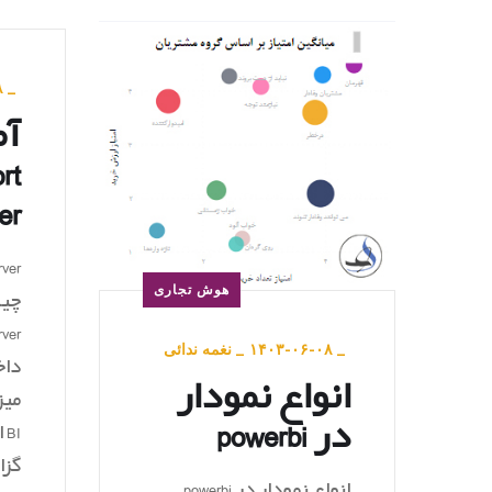
۸
_
آ
rt
er
هوش تجاری
_
۱۴۰۳-۰۶-۰۸
_
نغمه ندائی
داخ
انواع نمودار
در powerbi
I
گزا
انواع نمودار در powerbi –