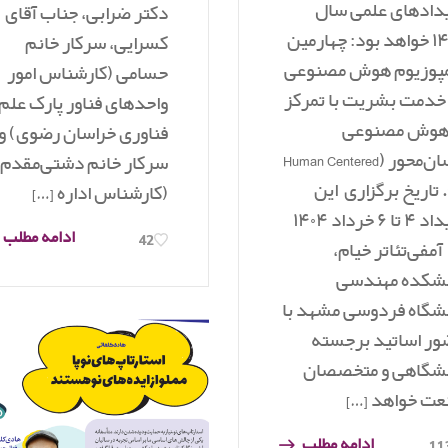
دادهای علمی سال
دکتر ضرابی، جناب آقای
۱۴۰۴ خواهد بود: چهارمین
کسرایی، سرکار خانم
پوزیوم هوش مصنوعی
حسامی (کارشناس امور
خدمت بشریت با تمرکز
واحدهای فناور پارک علم 
 هوش مصنوعی
فناوری خراسان رضوی) و
انسان‌محور (Human Centered
سرکار خانم دشتی‌مقدم
A). تاریخ برگزاری این
(کارشناس اداره […]
رویداد ۴ تا ۶ خرداد ۱۴۰۴
ادامه مطلب
42
آمفی‌تئاتر خیام،
شکده مهندسی
شگاه فردوسی مشهد با
ر اساتید برجسته
شگاهی و متخصصان
ت خواهد […]
ادامه مطلب
11