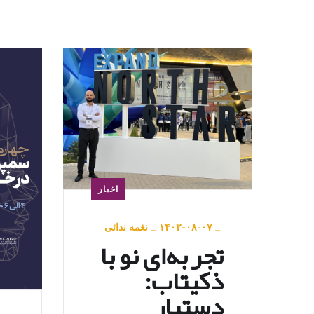
اخبار
_
۱۴۰۳-۰۸-۰۷
_
نغمه ندائی
تجربه‌ای نو با
ذکیتاب:
دستیار