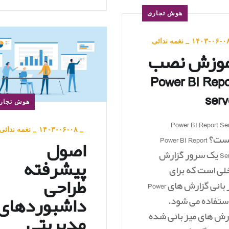
هوش تجاری
۱۴۰۳-۰۶-۰
_
نغمه ندائی
موزش نصب
Power BI Repo
serv
هوش تجار
Power BI Report Server
_
۱۴۰۳-۰۶-۰۸
_
نغمه ندائی
چیست؟ Power BI Report
اصول
Server یک سرور گزارش
پیشرفته
لی است که برای
طراحی
میزبانی گزارش های Power
داشبوردهای
B استفاده می شود.
رش های میزبانی شده
مدیریتی