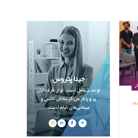
جینا پتروس
ر
او مدیرعامل است. او از طرفداران
پر و پا قرص گربه‌اش تاکس و
ری
مهمانی‌های شام است.