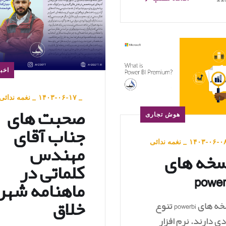
اخبا
_
۱۴۰۳-۰۶-۱۷
_
نغمه ندائی
صحبت های
هوش تجاری
جناب آقای
۱۴۰۳-۰۶-۰
_
نغمه ندائی
مهندس
خه های
کلماتی در
power
ماهنامه شهر
خلاق
نسخه های powerbi تنوع
دی دارند. نرم افزار